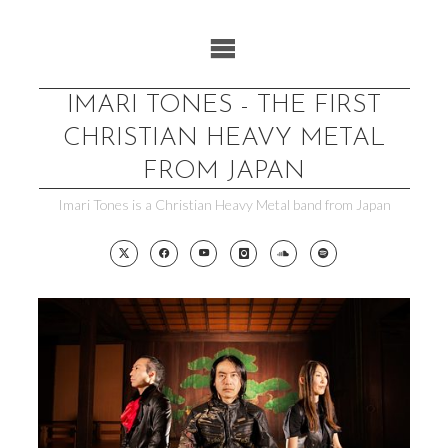
Skip
to
content
IMARI TONES - THE FIRST
CHRISTIAN HEAVY METAL
FROM JAPAN
Imari Tones is a Christian Heavy Metal band from Japan