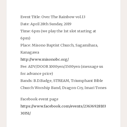
Event Title: Over The Rainbow vol.13
Date: April 28th Sunday, 2019
Time: 6pm (we play the 1st slot starting at
6pm)
Place: Misono Baptist Church, Sagamihara,
Kanagawa
http://www.misonobc.org/
Fee: ADV/DOOR 1000yen/1500yen (message us
for advance price)
Bands: B.D.Badge, STREAM, Triumphant Bible
Church Worship Band, Dragon Cry, Imari Tones
Facebook event page
https://www.facebook.com/events/23636928103
30351/