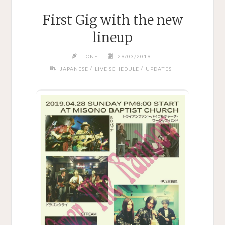
First Gig with the new
lineup
TONE
29/03/2019
/
/
JAPANESE
LIVE SCHEDULE
UPDATES