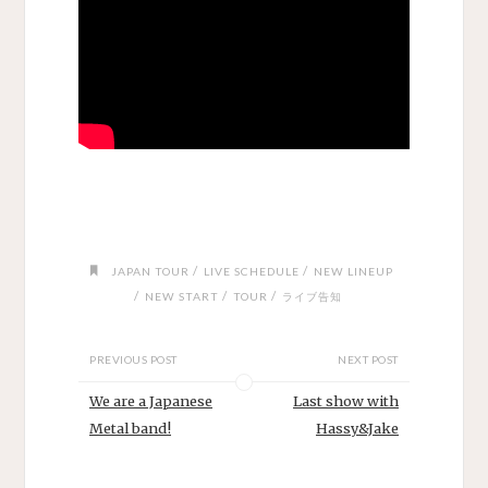
/
/
JAPAN TOUR
LIVE SCHEDULE
NEW LINEUP
/
/
/
NEW START
TOUR
ライブ告知
PREVIOUS POST
NEXT POST
We are a Japanese
Last show with
Metal band!
Hassy&Jake