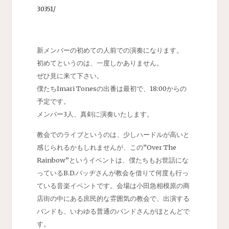
30351/
新メンバーの初めての人前での演奏になります。
初めてというのは、一度しかありません。
ぜひ見に来て下さい。
僕たちImari Tonesの出番は最初で、18:00からの
予定です。
メンバー3人、真剣に演奏いたします。
教会でのライブというのは、少しハードルが高いと
感じられるかもしれませんが、この”Over The
Rainbow”というイベントは、僕たちもお世話にな
っているB.D.バッヂさんが教会を借りて何度も行っ
ている音楽イベントです。会場は小田急相模原の商
店街の中にある庶民的な雰囲気の教会で、出演する
バンドも、いわゆる普通のバンドさんがほとんどで
す。