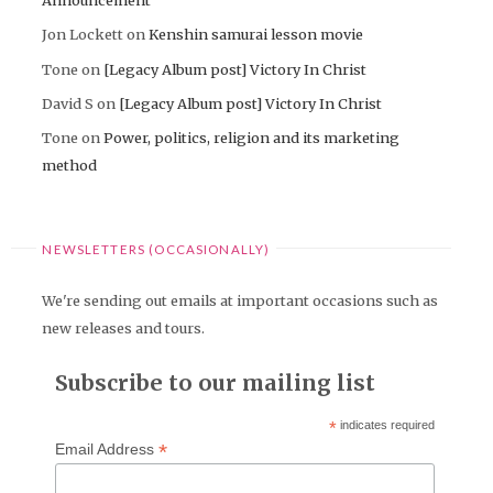
Jon Lockett
on
Kenshin samurai lesson movie
Tone
on
[Legacy Album post] Victory In Christ
David S
on
[Legacy Album post] Victory In Christ
Tone
on
Power, politics, religion and its marketing
method
NEWSLETTERS (OCCASIONALLY)
We're sending out emails at important occasions such as
new releases and tours.
Subscribe to our mailing list
*
indicates required
*
Email Address