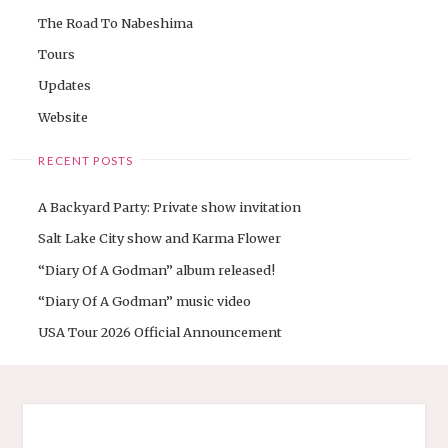
The Road To Nabeshima
Tours
Updates
Website
RECENT POSTS
A Backyard Party: Private show invitation
Salt Lake City show and Karma Flower
“Diary Of A Godman” album released!
“Diary Of A Godman” music video
USA Tour 2026 Official Announcement