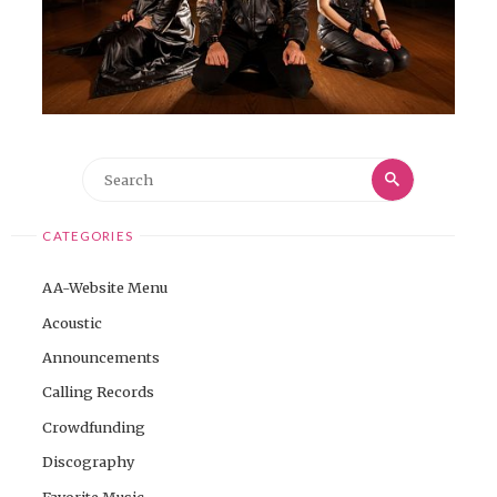
Search
Search
for:
CATEGORIES
AA-Website Menu
Acoustic
Announcements
Calling Records
Crowdfunding
Discography
Favorite Music