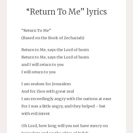
“Return To Me” lyrics
“Return To Me”
(Based on the Book of Zechariah)
Return to Me, says the Lord of hosts
Return to Me, says the Lord of hosts
and I will return to you
I will return to you
I am zealous for Jerusalem
And for Zion with great zeal
I am exceedingly angry with the nations at ease
For I was a little angry, and they helped – but
with evil intent
Oh Lord, how long will you not have mercy on
Jerusalem and on the cities of Judah