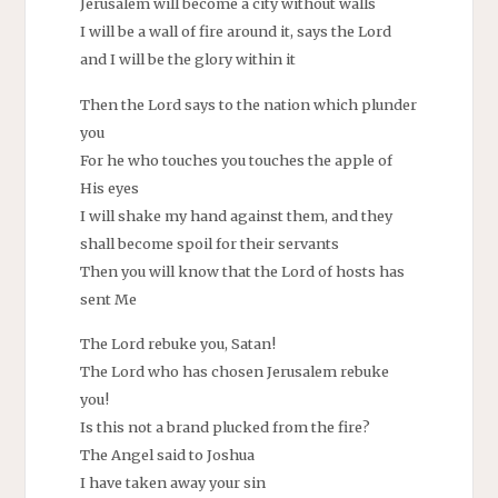
Jerusalem will become a city without walls
I will be a wall of fire around it, says the Lord
and I will be the glory within it
Then the Lord says to the nation which plunder
you
For he who touches you touches the apple of
His eyes
I will shake my hand against them, and they
shall become spoil for their servants
Then you will know that the Lord of hosts has
sent Me
The Lord rebuke you, Satan!
The Lord who has chosen Jerusalem rebuke
you!
Is this not a brand plucked from the fire?
The Angel said to Joshua
I have taken away your sin