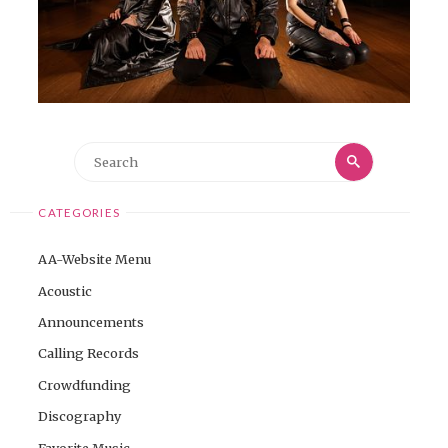
Search
Search
for:
CATEGORIES
AA-Website Menu
Acoustic
Announcements
Calling Records
Crowdfunding
Discography
Favorite Music