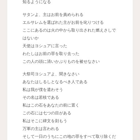
知るようになる
サタンよ、主はお前を責められる
エルサレムを選ばれた主がお前を叱りつける
ここにあるのは火の中から取り出された燃えさしで
はないか
天使はヨシュアに言った
わたしはお前の罪を取り去った
この人の頭に清いかぶりものを被せなさい
大祭司ヨシュアよ、聞きなさい
あなたはしるしとなるべき人である
私は我が僕を遣わそう
その名は若枝である
私はこの石をあなたの前に置く
この石には七つの目がある
私はそこに碑文を刻もう
万軍の主は言われる
そして一日のうちにこの地の罪をすべて取り除くだ