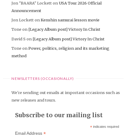
Jon "BAARA" Lockett
on
USA Tour 2026 Official
Announcement
Jon Lockett
on
Kenshin samurai lesson movie
Tone
on
[Legacy Album post] Victory In Christ
David S
on
[Legacy Album post] Victory In Christ
Tone
on
Power, politics, religion and its marketing
method
NEWSLETTERS (OCCASIONALLY)
We're sending out emails at important occasions such as
new releases and tours.
Subscribe to our mailing list
*
indicates required
*
Email Address