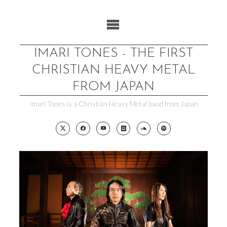
Skip
to
content
IMARI TONES - THE FIRST
CHRISTIAN HEAVY METAL
FROM JAPAN
Imari Tones is a Christian Heavy Metal band from Japan