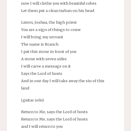
now I will clothe you with beautiful robes
Let them put a clean turban on his head
Listen, Joshua, the high priest
You are a sign of things to come
I will bring my servant
The name is Branch
I put this stone in front of you
A stone with seven sides
I will carve a message on it
Says the Lord of hosts
And in one day I will take away the sin of this
land
(guitar solo)
Return to Me, says the Lord of hosts
Return to Me, says the Lord of hosts
and I will return to you